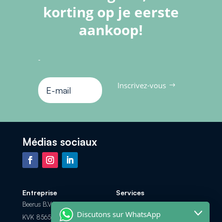
korting op je eerste
aankoop!
-
Inscrivez-vous
Médias sociaux
Entreprise
Services
Beerus B.V.
Foire aux Questions
Discutons sur WhatsApp
KVK 85658308
Les options de paiement