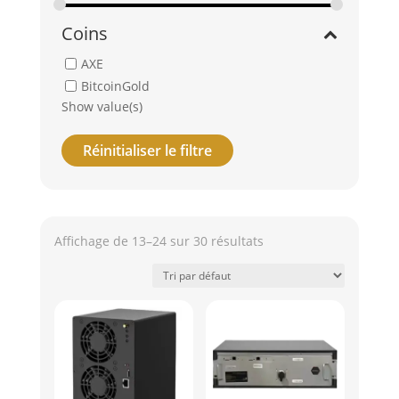
Coins
AXE
BitcoinGold
Show value(s)
Réinitialiser le filtre
Affichage de 13–24 sur 30 résultats