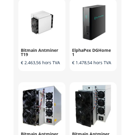
Bitmain Antminer
ElphaPex DGHome
T19
1
€
2.463,56
hors TVA
€
1.478,54
hors TVA
Bitmain Antminer
Bitmain Antminer