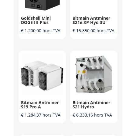
Goldshell Mini
Bitmain Antminer
DOGE III Plus
S21e XP Hyd 3U
€
1.200,00
hors TVA
€
15.850,00
hors TVA
Bitmain Antminer
Bitmain Antminer
S19 Pro A
S21 Hydro
€
1.284,37
hors TVA
€
6.333,16
hors TVA