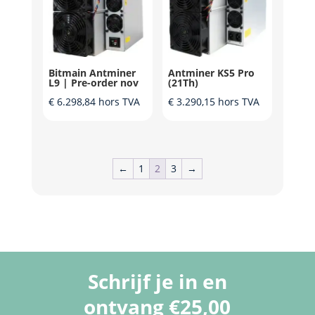
Bitmain Antminer
Antminer KS5 Pro
L9 | Pre-order nov
(21Th)
€
6.298,84
hors TVA
€
3.290,15
hors TVA
←
1
2
3
→
Schrijf je in en
ontvang €25,00