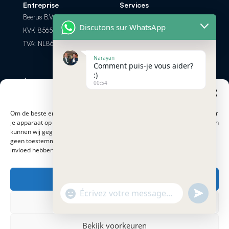
Entreprise
Services
Beerus B.V.
Foire aux Questions
Discutons sur WhatsApp
KVK 85658308
Les options de paiement
TVA: NL863698104B01
Retour et Remboursement
Narayan
Comment puis-je vous aider?
:)
Échanger par
Contactez-nous
00:54
téléphone? Appel ou
Beheer cookie toestemming
info@minersnederland.com
chat
+31 6 83 28 14 57
Om de beste ervaringen te bieden, gebruiken cookies om informatie over
je apparaat op te slaan en/of te raadplegen. Door hiermee in te stemmen
kunnen wij gegevens zoals surfgedrag of op deze site verwerken. Als je
Modes de paiement
Adresse
geen toestemming geeft of je toestemming intrekt, kan dit een nadelige
Proostwetering 41
invloed hebben op bepaalde functies en mogelijkheden.
3543 AC Utrecht
Accepteren
"+chaty_settings.lang.emoji_picker+"
undefined
WhatsApp
Weigeren
Message
Conditions Générales
|
Politique de confidentialité
|
Bekijk voorkeuren
Cookies