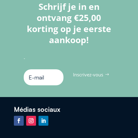
Schrijf je in en
ontvang €25,00
korting op je eerste
aankoop!
-
Inscrivez-vous
Médias sociaux