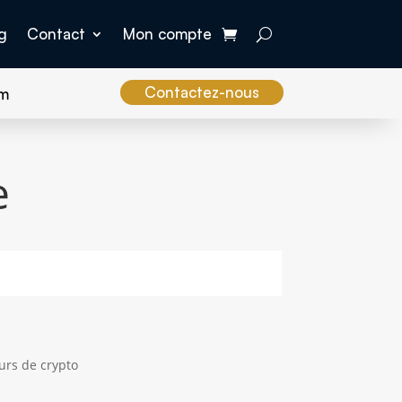
g
Contact
Mon compte
Contactez-nous
om
e
urs de crypto