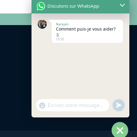
Discutons sur WhatsApp
Narayan
Comment puis-je vous aider?
:)
15:55
"+chaty_settings.lang.emoji_picker+"
undefined
WhatsApp
Message