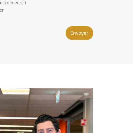
s) mineur(s)
ier
Envoyer