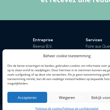
Entreprise
Services
Beerus B.V.
Foire aux Que
KVK 85658308
Les options 
Beheer cookie toestemming
TVA: NL863698104B01
Retour et Re
Om de beste ervaringen te bieden, gebruiken cookies om informatie over j
op te slaan en/of te raadplegen. Door hiermee in te stemmen kunnen wij 
zoals surfgedrag of op deze site verwerken. Als je geen toestemming geeft 
toestemming intrekt, kan dit een nadelige invloed hebben op bepaalde func
Contactez-nous
Échanger pa
mogelijkheden.
Appel ou ch
info@minersfrance.com
0761842289
Accepteren
Weigeren
Bekijk voo
Politique de cookies
Politique de confidentialité