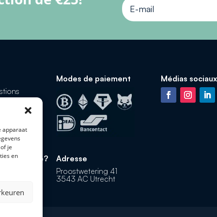
Modes de paiement
Médias sociaux
stions
de paiement
mboursement
e apparaat
gegevens
of je
ties en
r téléphone?
Adresse
at
Proostwetering 41
3543 AC Utrecht
rkeuren