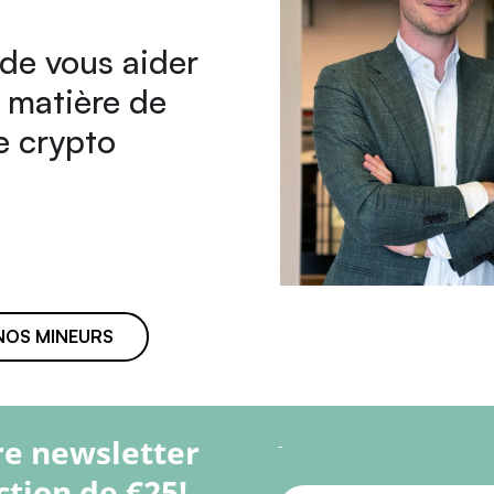
de vous aider
n matière de
e crypto
NOS MINEURS
re newsletter
-
ction de €25!