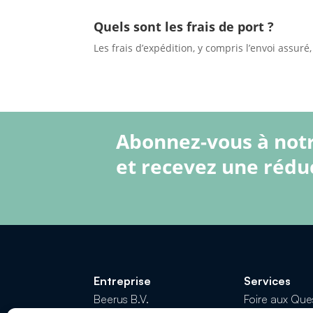
Quels sont les frais de port ?
Les frais d’expédition, y compris l’envoi assuré,
Abonnez-vous à not
et recevez une rédu
Entreprise
Services
Beerus B.V.
Foire aux Que