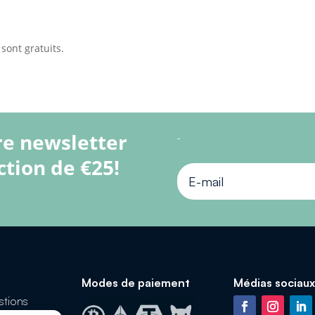
 sont gratuits.
re newsletter
-
ction de €25!
Modes de paiement
Médias sociaux
stions