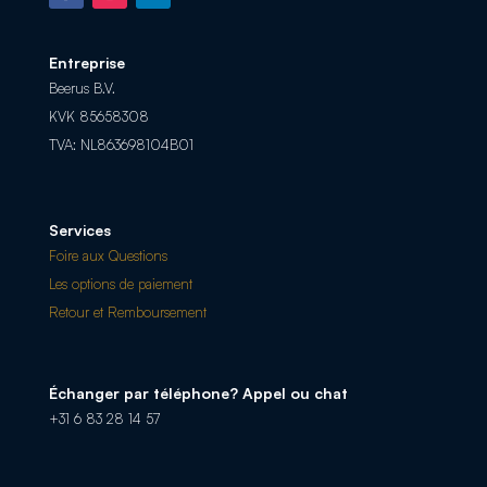
Entreprise
Beerus B.V.
KVK 85658308
TVA: NL863698104B01
Services
Foire aux Questions
Les options de paiement
Retour et Remboursement
Échanger par téléphone? Appel ou chat
+31 6 83 28 14 57