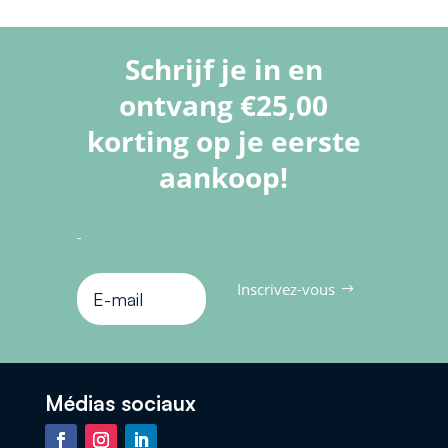
Schrijf je in en
ontvang €25,00
korting op je eerste
aankoop!
-
Inscrivez-vous
Médias sociaux