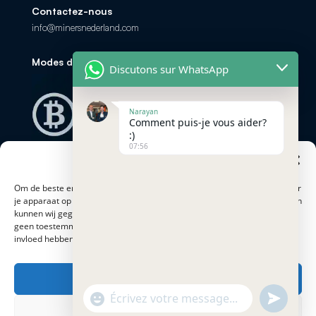
Contactez-nous
info@minersnederland.com
Modes de paiement
Discutons sur WhatsApp
Narayan
Comment puis-je vous aider?
:)
07:56
Beheer cookie toestemming
Om de beste ervaringen te bieden, gebruiken cookies om informatie over
je apparaat op te slaan en/of te raadplegen. Door hiermee in te stemmen
kunnen wij gegevens zoals surfgedrag of op deze site verwerken. Als je
geen toestemming geeft of je toestemming intrekt, kan dit een nadelige
invloed hebben op bepaalde functies en mogelijkheden.
Adresse
Accepteren
Proostwetering 41
3543 AC Utrecht
"+chaty_settings.lang.emoji_picker+"
undefined
WhatsApp
Weigeren