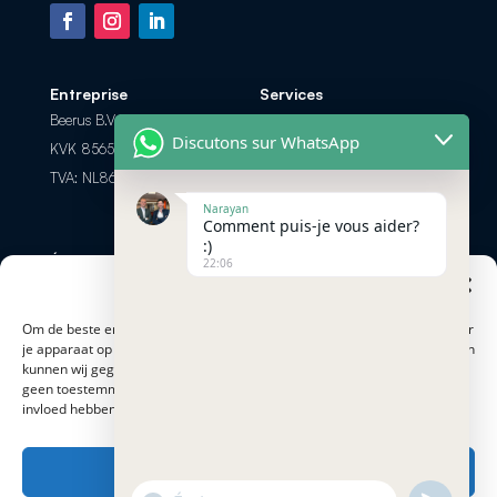
Entreprise
Services
Beerus B.V.
Foire aux Questions
Discutons sur WhatsApp
KVK 85658308
Les options de paiement
TVA: NL863698104B01
Retour et Remboursement
Narayan
Comment puis-je vous aider?
:)
Échanger par
Contactez-nous
22:06
téléphone? Appel ou
Beheer cookie toestemming
info@minersnederland.com
chat
+31 6 83 28 14 57
Om de beste ervaringen te bieden, gebruiken cookies om informatie over
je apparaat op te slaan en/of te raadplegen. Door hiermee in te stemmen
kunnen wij gegevens zoals surfgedrag of op deze site verwerken. Als je
Modes de paiement
Adresse
geen toestemming geeft of je toestemming intrekt, kan dit een nadelige
Proostwetering 41
invloed hebben op bepaalde functies en mogelijkheden.
3543 AC Utrecht
Accepteren