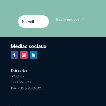
-
Inscrivez-vous
Médias sociaux
Entreprise
Beerus B.V.
KVK 85658308
TVA: NL863698104B01