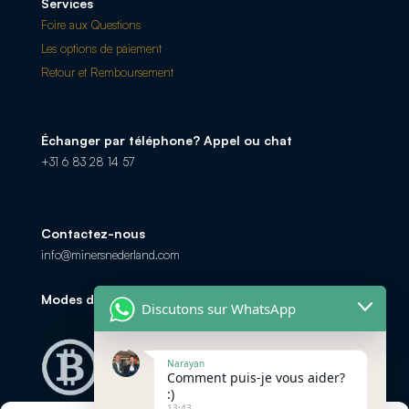
Services
Foire aux Questions
Les options de paiement
Retour et Remboursement
Échanger par téléphone? Appel ou chat
+31 6 83 28 14 57
Contactez-nous
info@minersnederland.com
Modes de paiement
Discutons sur WhatsApp
Narayan
Comment puis-je vous aider?
:)
13:43