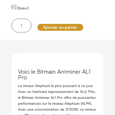
Blake3
quantité
Ajouter au panier
de
Bitmain
Antminer
AL1
Pro
Voici le Bitmain Antminer AL1
Pro
Le mineur Alephium le plus puissant à ce jour.
Avec un hashrate impressionnant de 16,6 TH/s,
le Bitmain Antminer AL1 Pro offre de puissantes
performances sur le réseau Alephium (ALPH).
Avec une consommation de 3730W, ce mineur