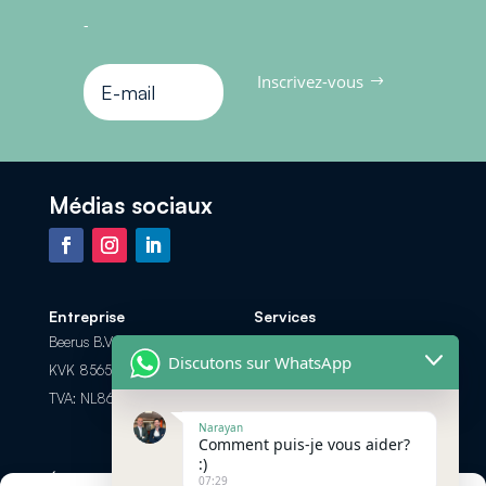
-
Inscrivez-vous
Médias sociaux
Entreprise
Services
Beerus B.V.
Foire aux Questions
Discutons sur WhatsApp
KVK 85658308
Les options de paiement
TVA: NL863698104B01
Retour et Remboursement
Narayan
Comment puis-je vous aider?
:)
Échanger par
Contactez-nous
07:29