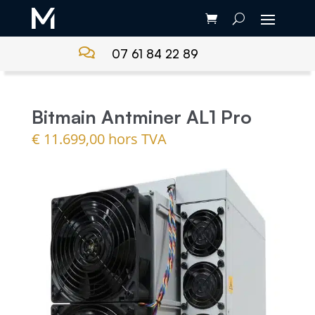

07 61 84 22 89
Bitmain Antminer AL1 Pro
€
11.699,00
hors TVA