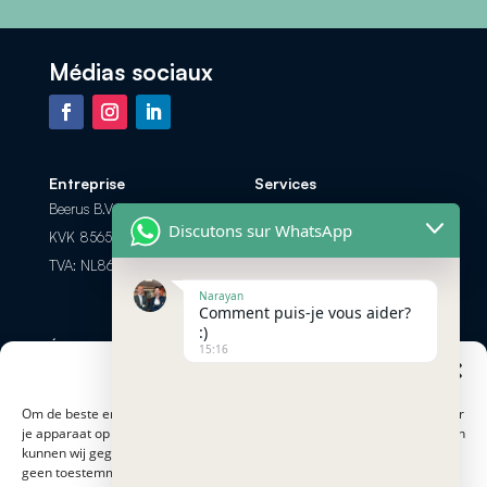
Médias sociaux
Entreprise
Services
Beerus B.V.
Foire aux Questions
Discutons sur WhatsApp
KVK 85658308
Les options de paiement
TVA: NL863698104B01
Retour et Remboursement
Narayan
Comment puis-je vous aider?
:)
Échanger par
Contactez-nous
15:16
téléphone? Appel ou
Beheer cookie toestemming
info@minersnederland.com
chat
+31 6 83 28 14 57
Om de beste ervaringen te bieden, gebruiken cookies om informatie over
je apparaat op te slaan en/of te raadplegen. Door hiermee in te stemmen
kunnen wij gegevens zoals surfgedrag of op deze site verwerken. Als je
Modes de paiement
Adresse
geen toestemming geeft of je toestemming intrekt, kan dit een nadelige
Proostwetering 41