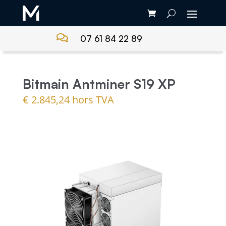

07 61 84 22 89
Bitmain Antminer S19 XP
€
2.845,24
hors TVA