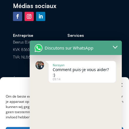
Médias sociaux
Entreprise
Services
Beerus B.V.
Foire aux Questions
Discutons sur WhatsApp
KVK 85658308
Les options de paiement
TVA: NL863698104B01
Retour et Remboursement
Narayan
Comment puis-je vous aider?
:)
Échanger par
Contactez-nous
09:14
téléphone? Appel ou
Beheer cookie toestemming
info@minersnederland.com
chat
+31 6 83 28 14 57
Om de beste ervaringen te bieden, gebruiken cookies om informatie over
je apparaat op te slaan en/of te raadplegen. Door hiermee in te stemmen
kunnen wij gegevens zoals surfgedrag of op deze site verwerken. Als je
Modes de paiement
Adresse
geen toestemming geeft of je toestemming intrekt, kan dit een nadelige
Proostwetering 41
invloed hebben op bepaalde functies en mogelijkheden.
3543 AC Utrecht