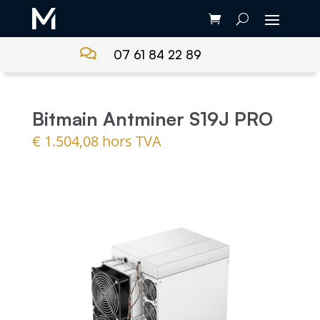

07 61 84 22 89
Bitmain Antminer S19J PRO
€
1.504,08
hors TVA