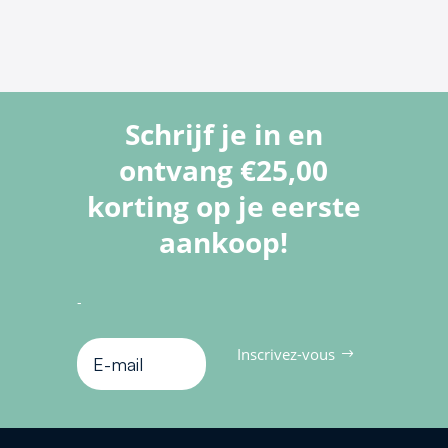
Schrijf je in en
ontvang €25,00
korting op je eerste
aankoop!
-
Inscrivez-vous