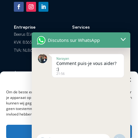
Entreprise
Services
Beerus B.V.
Foire aux Questions
Discutons sur WhatsApp
KVK 85658308
Les options de paiement
TVA: NL863698104B01
Retour et Remboursement
Narayan
Comment puis-je vous aider?
:)
Échanger par
Contactez-nous
21:56
téléphone? Appel ou
Beheer cookie toestemming
info@minersnederland.com
chat
+31 6 83 28 14 57
Om de beste ervaringen te bieden, gebruiken cookies om informatie over
je apparaat op te slaan en/of te raadplegen. Door hiermee in te stemmen
kunnen wij gegevens zoals surfgedrag of op deze site verwerken. Als je
Modes de paiement
Adresse
geen toestemming geeft of je toestemming intrekt, kan dit een nadelige
Proostwetering 41
invloed hebben op bepaalde functies en mogelijkheden.
3543 AC Utrecht
Accepteren