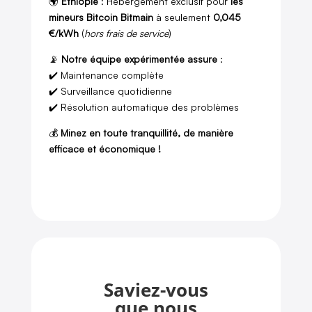
🌍
Éthiopie
: Hébergement exclusif pour
les
mineurs Bitcoin Bitmain
à seulement
0,045
€/kWh
(
hors frais de service
)
📡
Notre équipe expérimentée assure
:
✔️ Maintenance complète
✔️ Surveillance quotidienne
✔️ Résolution automatique des problèmes
💰
Minez en toute tranquillité, de manière
efficace et économique !
Saviez-vous
que nous