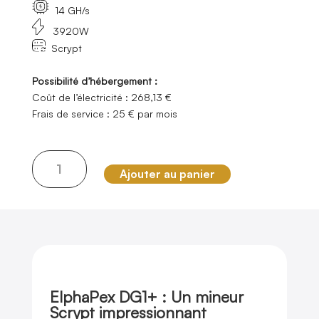
14 GH/s
3920W
Scrypt
Possibilité d’hébergement :
Coût de l’électricité : 268,13 €
Frais de service : 25 € par mois
quantité
Ajouter au panier
de
ElphaPex
DG1+
ElphaPex DG1+ : Un mineur
Scrypt impressionnant