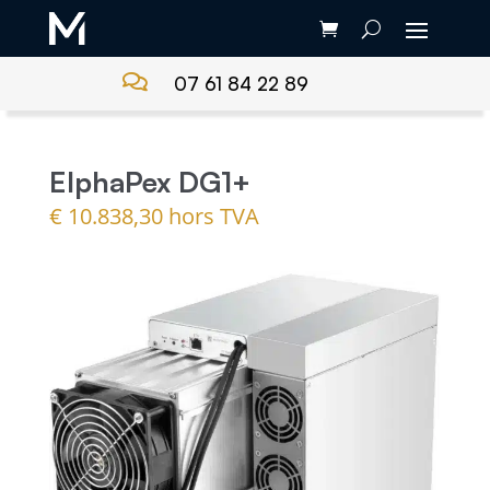

07 61 84 22 89
ElphaPex DG1+
€
10.838,30
hors TVA