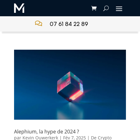

07 61 84 22 89
Alephium, la hype de 2024 ?
par
Kevin Ouwerkerk
|
Fév 7, 2025
|
De Crypto