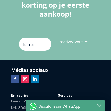
korting op je eerste
aankoop!
-
Inscrivez-vous
Médias sociaux
Entreprise
Services
Beerus B.V.
Foire aux Questions
Discutons sur WhatsApp
KVK 85658308
Les options de paiement