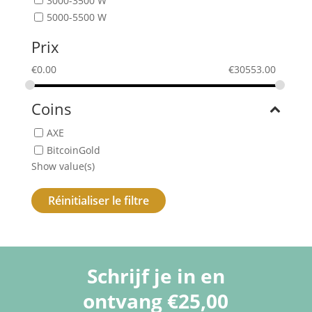
5000-5500 W
Prix
€
0.00
€
30553.00
Coins
AXE
BitcoinGold
Show value(s)
Réinitialiser le filtre
Schrijf je in en
ontvang €25,00