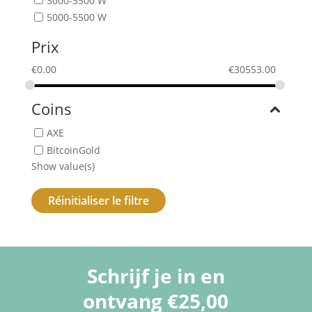
5000-5500 W
Prix
€
0.00
€
30553.00
Coins
AXE
BitcoinGold
Show value(s)
Réinitialiser le filtre
Schrijf je in en
ontvang €25,00