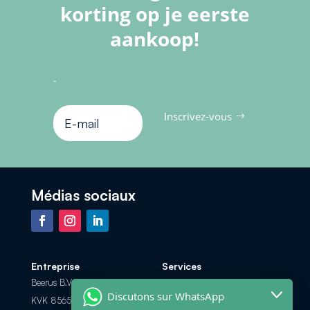
korting op je eerste
aankoop!
-
Inscrivez-vous
Médias sociaux
Entreprise
Services
Beerus B.V.
Foire aux Questions
Discutons sur WhatsApp
KVK 85658308
Les options de paiement