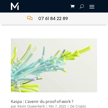

07 61 84 22 89
Kaspa : L’avenir du proof-of-work ?
par
Kevin Ouwerkerk
|
Fév 7, 2025
|
De Crypto