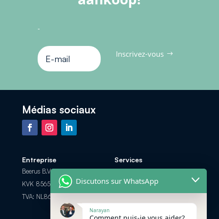
-
Inscrivez-vous
Médias sociaux
Entreprise
Services
Beerus B.V.
Foire aux Questions
Discutons sur WhatsApp
KVK 85658308
Les options de paiement
TVA: NL863698104B01
Retour et Remboursement
Narayan
Comment puis-je vous aider?