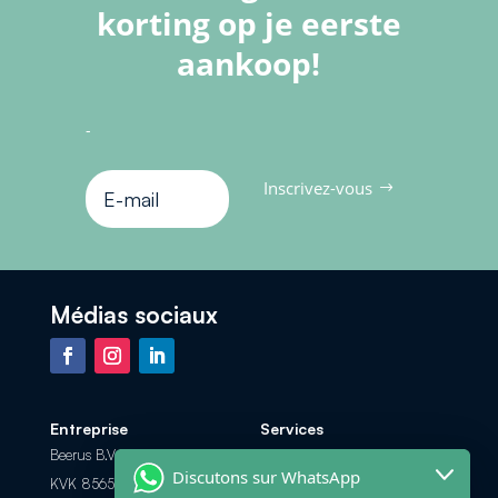
korting op je eerste
aankoop!
-
Inscrivez-vous
Médias sociaux
Entreprise
Services
Beerus B.V.
Foire aux Questions
Discutons sur WhatsApp
KVK 85658308
Les options de paiement